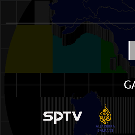
______________________
G