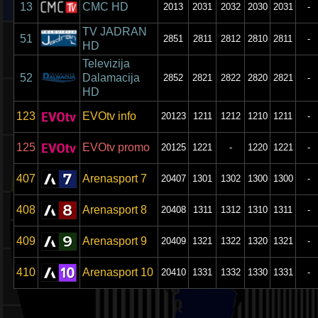
13
CMC HD
2013
2031
2032
2030
2031
-
TV JADRAN
51
2851
2811
2812
2810
2811
-
HD
Televizija
52
Dalamacija
2852
2821
2822
2820
2821
-
HD
123
EVOtv info
20123
1211
1212
1210
1211
-
125
EVOtv promo
20125
1221
-
1220
1221
-
407
Arenasport 7
20407
1301
1302
1300
1300
-
408
Arenasport 8
20408
1311
1312
1310
1311
-
409
Arenasport 9
20409
1321
1322
1320
1321
-
410
Arenasport 10
20410
1331
1332
1330
1331
-