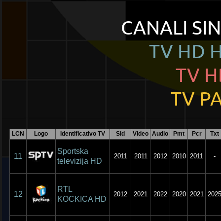
CANALI SIN
TV
HD
H
TV H
TV PA
LCN
Logo
Identificativo TV
Sid
Video
Audio
Pmt
Pcr
Txt
Sportska
11
2011
2011
2012
2010
2011
-
televizija HD
RTL
12
2012
2021
2022
2020
2021
202
KOCKICA HD