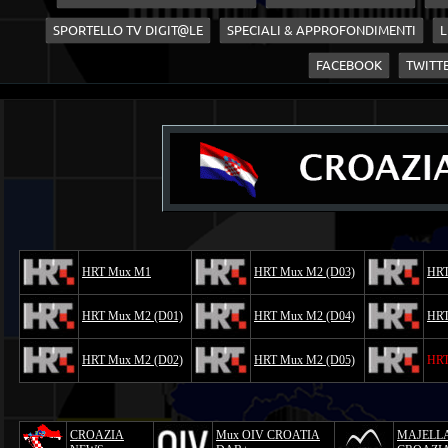
SPORTELLO TV DIGIT@LE
SPECIALI & APPROFONDIMENTI
L
FACEBOOK
TWITT
HRT Mux M1
HRT Mux M2 (D03)
HRT
HRT Mux M2 (D01)
HRT Mux M2 (D04)
HRT
HRT Mux M2 (D02)
HRT Mux M2 (D05)
HRT
CROAZIA
Mux OIV CROATIA
MAJELL