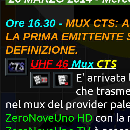
Ore 16.30 -
MU
X CTS: 
LA PRIMA EMITTENTE S
DEFINIZIONE.
Mux
CTS
UHF 46
E' arrivata
che trasmet
nel mux del provider pa
ZeroNoveUno HD
con la