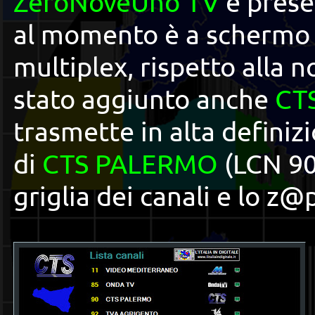
ZeroNoveUno TV
è prese
al momento è a schermo n
multiplex, rispetto alla n
stato aggiunto anche
CT
trasmette in alta definizi
di
CTS PALERMO
(LCN 90
griglia dei canali e lo 