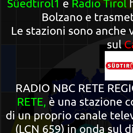
S
üedtirol1
e
Radio Tirol
Bolzano
e trasmet
Le stazioni sono anche 
sul
C
RADIO NBC RETE REGIO
RETE,
è una stazione c
di un proprio canale tel
(LCN 659) in onda sul di