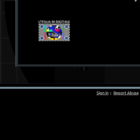
Sign in
Report Abuse
|