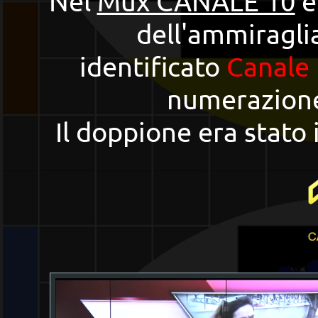
Nel
Mux CANALE 10
è
dell'ammiragli
identificato
Canale 
numerazione
Il doppione era stato 