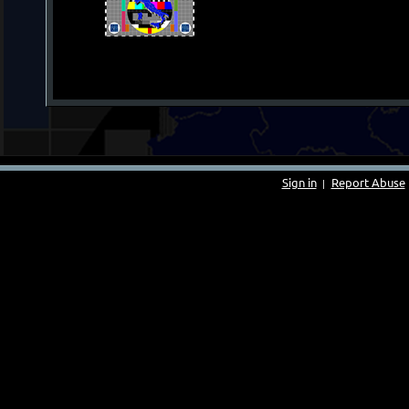
Sign in
Report Abuse
|