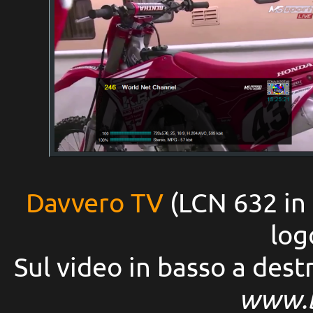
Davvero TV
(LCN 632 in 
log
Sul video in basso a dest
www.b