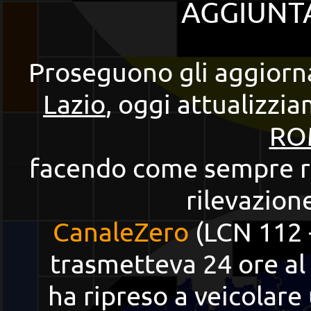
AGGIUNT
Proseguono gli aggiorna
Lazio
, oggi attualizzi
RO
facendo come sempre ri
rilevazion
CanaleZero
(LCN 112 -
trasmetteva 24 ore a
ha ripreso a veicolare