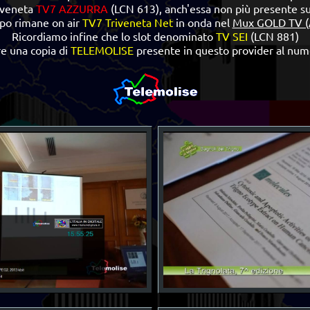
a veneta
TV7 AZZURRA
(LCN 613), anch'essa non più presente sul 
ppo rimane on air
TV7 Triveneta Net
in onda nel
Mux GOLD TV (
Ricordiamo infine che lo slot denominato
TV SEI
(LCN 881)
e una copia di
TELEMOLISE
presente in questo provider al num