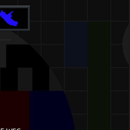
_______