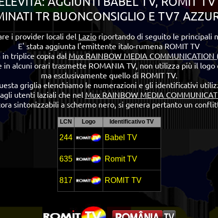
LEVITA: AGGIUNTI BABEL TV, ROMIT TV
MINATI TR BUONCONSIGLIO E TV7 AZZU
e i provider locali del
Lazio
riportando di seguito le principali 
E' stata aggiunta l'emittente italo-rumena ROMIT TV
in triplice copia dal
Mux RAINBOW MEDIA COMMUNICATION (
he in alcuni orari trasmette ROMANIA TV, non utilizza più il log
ma esclusivamente quello di ROMIT TV.
uesta griglia elenchiamo le numerazioni e gli identificativi utiliz
gli utenti laziali che nel
Mux RAINBOW MEDIA COMMUNICATI
ncora sintonizzabili a schermo nero, si genera pertanto un confli
LCN
Logo
Identificativo TV
244
Babel TV
635
Romit TV
817
ROMIT TV