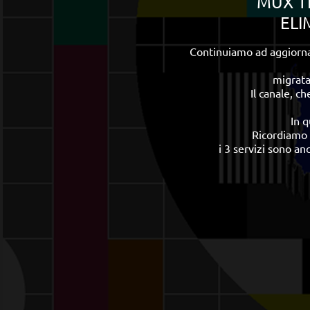
MUX TE
ELI
Continuiamo ad aggiornar
migrata 
Il canale, c
In q
Ricordiamo a
i 3 servizi sono a