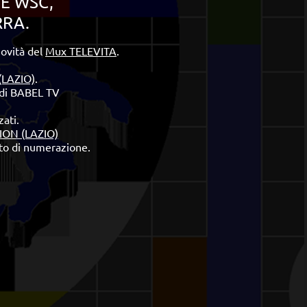
 E WSC,
RRA.
novità del
Mux TELEVITA
.
LAZIO)
.
o di BABEL TV
zati.
ON (LAZIO)
tto di numerazione.