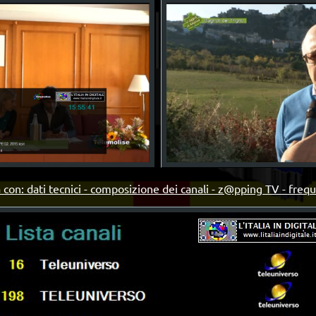
 con: dati tecnici - composizione dei canali - z@pping TV - freq