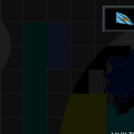
______