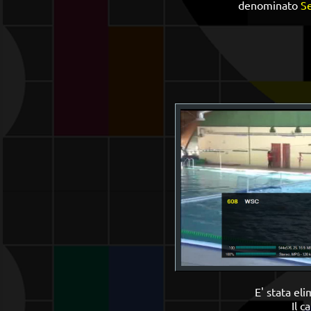
denominato
Se
E' stata el
Il c