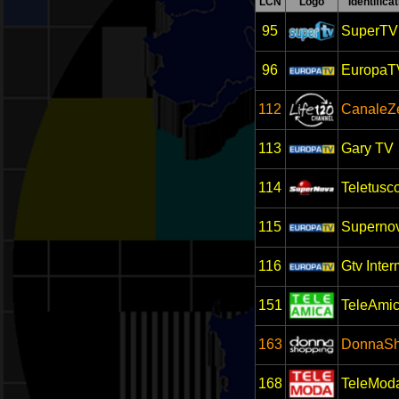
LCN
Logo
Identificat
95
SuperTV
96
EuropaT
112
CanaleZ
113
Gary TV
114
Teletusc
115
Superno
116
Gtv Inter
151
TeleAmi
163
DonnaSh
168
TeleMod