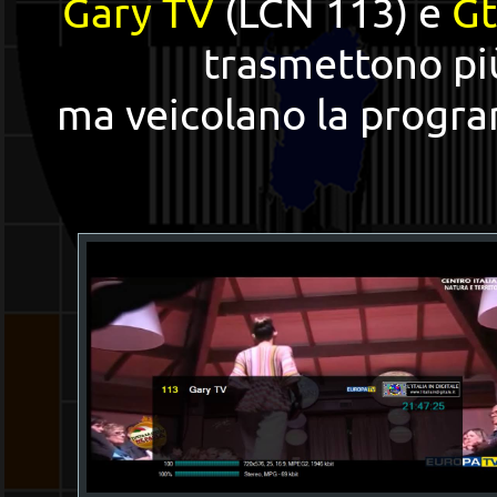
Gary TV
(LCN 113) e
Gt
trasmettono p
ma veicolano la progr