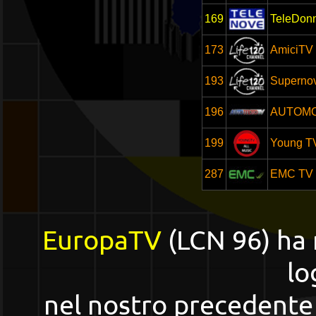
169
TeleDon
173
AmiciTV
193
Superno
196
AUTOMO
199
Young T
287
EMC TV
EuropaTV
(LCN 96) ha r
lo
nel nostro precedente 