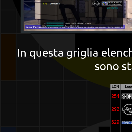
In questa griglia elenc
sono st
LCN
Log
254
292
629