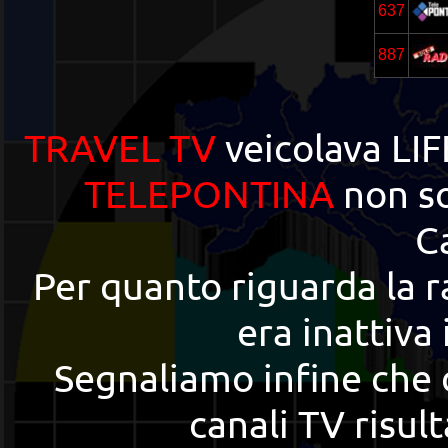
637
887
TRAVEL TV
veicolava LI
TELEPONTINA
non so
C
Per quanto riguarda la 
era inattiva
Segnaliamo infine che 
canali TV risul