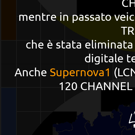
C
mentre in passato vei
TR
che è stata eliminata
digitale t
Anche
Supernova1
(LCN
120 CHANNEL e