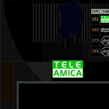
LCN
Log
151
163
173
193