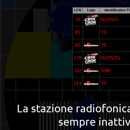
LCN
Logo
Identificativo T
76
NUOVO
85
TS
92
TE
176
NUOVO1
192
S3M
214
TP
La stazione radiofoni
sempre inattiv