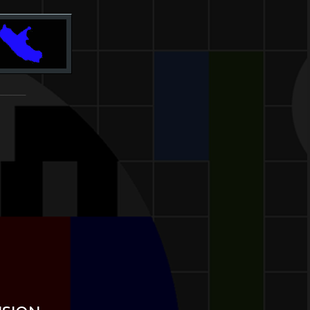
_______