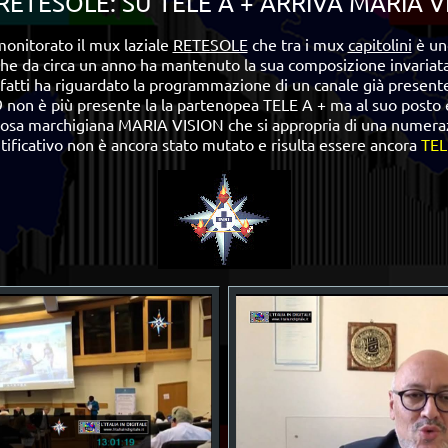
ETESOLE: SU TELE A + ARRIVA MARIA V
nitorato il mux laziale
RETESOLE
che tra i mux
capitolini
è un
che da circa un anno ha mantenuto la sua composizione invariata
nfatti ha riguardato la programmazione di un canale già present
9 non è più presente la la partenopea TELE A + ma al suo posto 
giosa marchigiana MARIA VISION che si appropria di una numeraz
ntificativo non è ancora stato mutato e risulta essere ancora
TEL