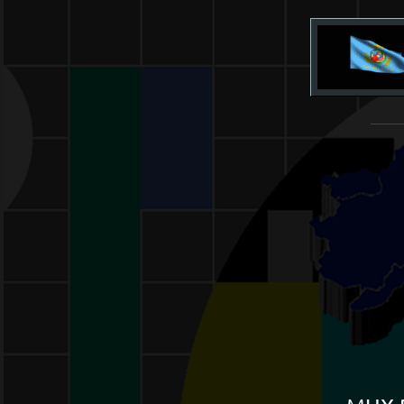
______