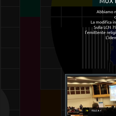
MUX R
Abbiamo mo
La modifica i
Sulla LCN 7
l'emittente reli
L'ide