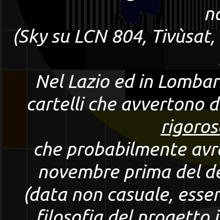
n
(Sky su LCN 804, Tivùsat,
Nel Lazio ed in Lombar
cartelli che avvertono de
rigoro
che probabilmente avrà
novembre prima del de
(data non casuale, essen
filosofia del progetto 