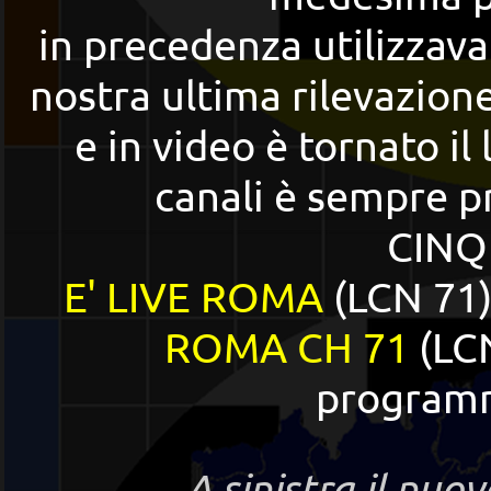
in precedenza utilizzav
nostra ultima rilevazion
e in video è tornato i
canali è sempre pr
CINQ
E' LIVE ROMA
(LCN 71)
ROMA CH 71
(LCN
programm
A sinistra il nuo