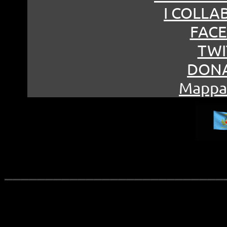
I COLLA
FAC
TWI
DONA
Mappa 
___________________________