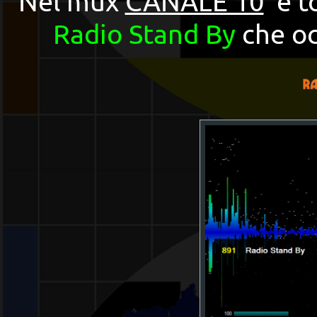
Nel mux
CANALE 10
è to
Radio Stand By
che oc