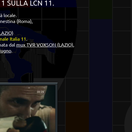
11 SULLA LCN 11.
à locale.
enestina (Roma),
LAZIO)
nale Italia 11
.
nata dal
mux TVR VOXSON (LAZIO)
,
Giugno
.