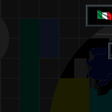
___________