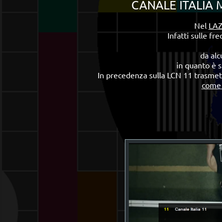
CANALE ITALIA M
Nel
LAZ
Infatti sulle f
da alc
in quanto è 
In precedenza sulla LCN 11 trasme
come 