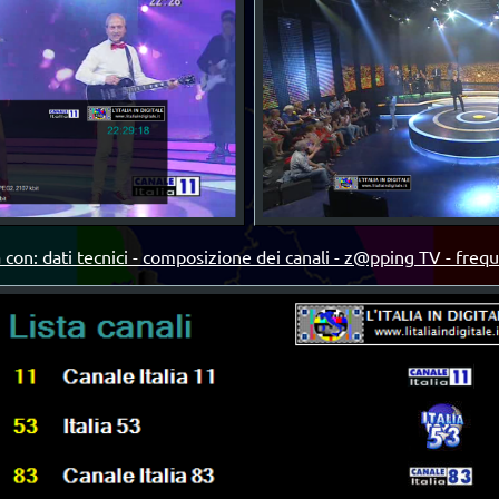
 con: dati tecnici - composizione dei canali - z@pping TV - freq