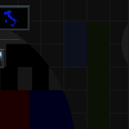
____________