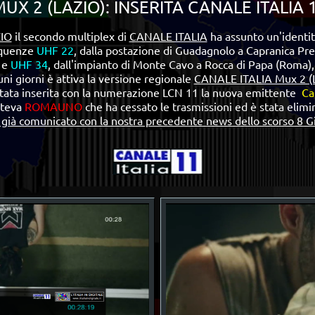
UX 2 (LAZIO): INSERITA CANALE ITALIA 
IO
il secondo multiplex di
CANALE ITALIA
ha assunto un'identit
requenze
UHF 22
, dalla postazione di Guadagnolo a Capranica Pr
e
UHF 34
, dall'impianto di Monte Cavo a Rocca di Papa (Roma),
uni giorni è attiva la versione regionale
CANALE ITALIA Mux 2 (
stata inserita con la numerazione LCN 11 la nuova emittente
Ca
tteva
ROMAUNO
che ha cessato le trasmissioni ed è stata elimi
già comunicato con la nostra precedente news dello scorso 8 