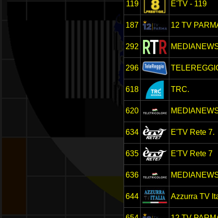
119
E'TV - 119
187
12 TV PARM
292
MEDIANEWS 
296
TELEREGGI
618
TRC.
620
MEDIANEW
634
E'TV Rete 7.
635
E'TV Rete 7
636
MEDIANEW
644
Azzurra TV It
654
12 TV PARM