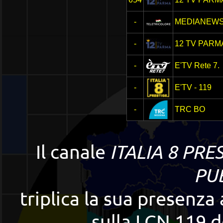
-
MEDIANEW
-
12 TV PARM
-
E'TV Rete 7.
-
E'TV - 119
-
TRC BO
Il canale
ITALIA 8 PRE
PU
triplica la sua presenza
sulla LCN 119