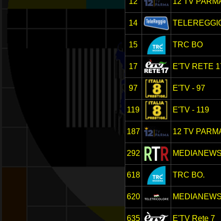
12
12 TV PARM
14
TELEREGGI
15
TRC BO
17
E'TV RETE 1
97
E'TV - 97
119
E'TV - 119
187
12 TV PARM
292
MEDIANEWS 
618
TRC BO.
620
MEDIANEW
635
E'TV Rete 7