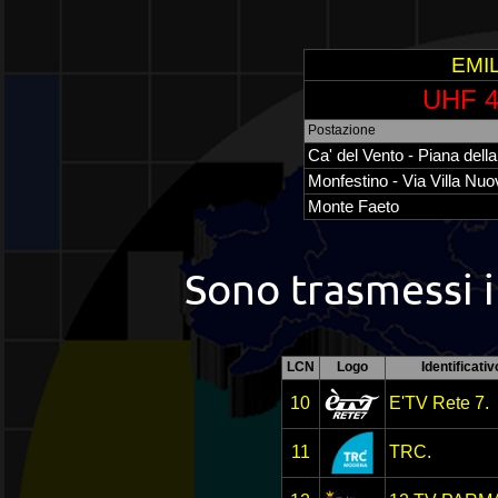
EMI
UHF 4
Postazione
Ca' del Vento - Piana della
Monfestino - Via Villa Nuo
Monte Faeto
Sono trasmessi i
LCN
Logo
Identificati
10
E'TV Rete 7.
11
TRC.