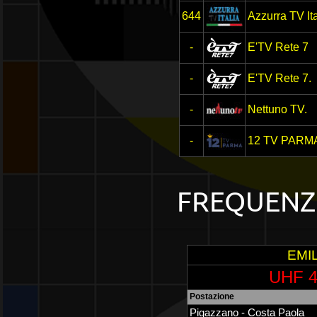
644
Azzurra TV Ita
-
E'TV Rete 7
-
E'TV Rete 7.
-
Nettuno TV.
-
12 TV PARM
FREQUENZE
EMI
UHF 4
Postazione
Pigazzano - Costa Paola