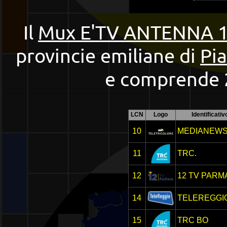
Il
Mux E'TV ANTENNA 1
provincie emiliane di
Pi
e comprende 20
LCN
Logo
Identificativ
10
MEDIANEW
11
TRC.
12
12 TV PARM
14
TELEREGGI
15
TRC BO