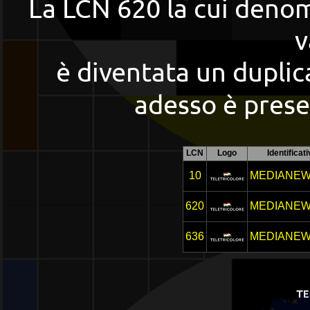
La LCN 620 la cui deno
v
è diventata un duplic
adesso è presen
LCN
Logo
Identificat
10
MEDIANE
620
MEDIANE
636
MEDIANE