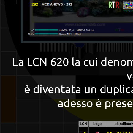
La LCN 620 la cui deno
v
è diventata un duplic
adesso è presen
LCN
Logo
Identificat