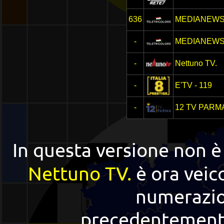
636
MEDIANEW
-
MEDIANEW
-
Nettuno TV.
-
E'TV - 119
-
12 TV PARM
In questa versione non 
Nettuno TV.
è ora veic
numerazio
precedentemente 