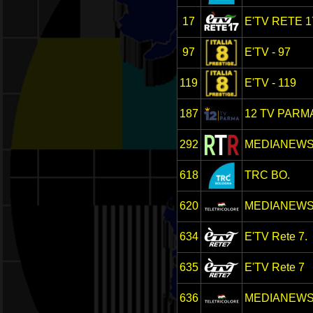
17
E'TV RETE 1
97
E'TV - 97
119
E'TV - 119
187
12 TV PARM
292
MEDIANEWS 
618
TRC BO.
620
MEDIANEW
634
E'TV Rete 7.
635
E'TV Rete 7
636
MEDIANEW