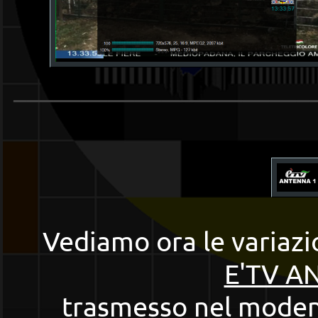
______________________
Vediamo ora le variazi
E'TV A
trasmesso nel modene