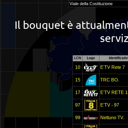
Viale della Costituzione
Il bouquet è attualmen
serviz
LCN
Logo
Identificati
10
E'TV Rete 7
15
TRC BO.
17
E'TV RETE 1
97
E'TV - 97
99
Nettuno TV.