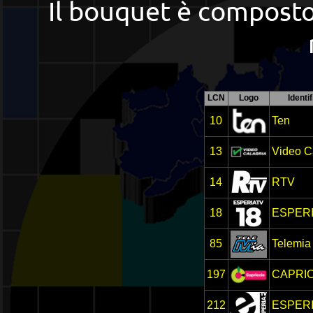
Il bouquet è compost
LCN
Logo
Identi
10
Ten
13
Video C
14
RTV
18
ESPERI
85
Telemia
197
CAPRI
212
ESPERI