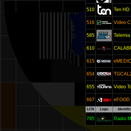
510
Ten HD
516
Video C
585
Telemia
610
CALAB
615
eMEDIC
654
TGCAL2
655
Video T
667
eFOOD
LCN
Logo
Identifi
795
Radio M