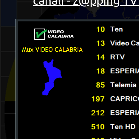
canali - z@pping TV 