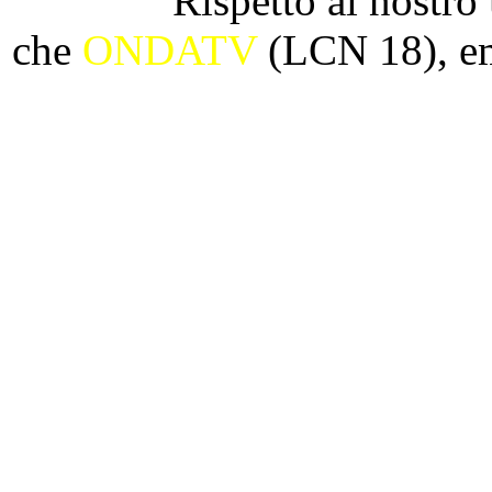
Rispetto al nostr
che
ONDATV
(LCN 18), emi