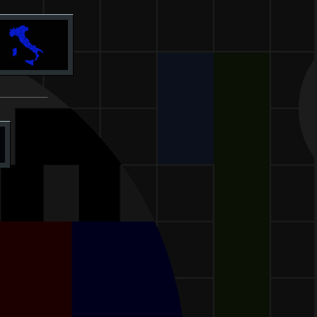
____________