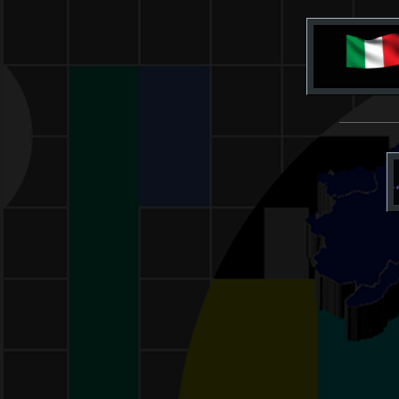
___________