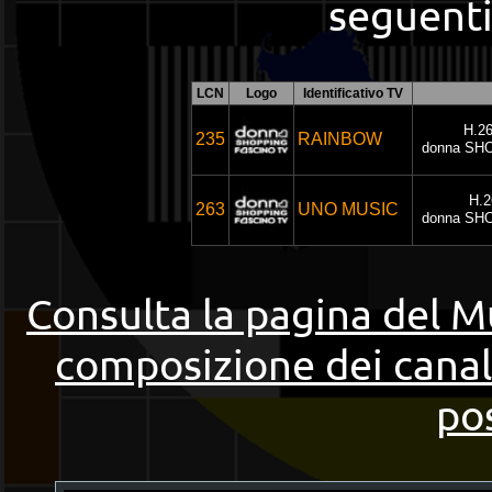
seguenti
LCN
Logo
Identificativo TV
H.26
235
RAINBOW
donna SH
H.2
263
UNO MUSIC
donna SH
Consulta la pagina del Mu
composizione dei canal
pos