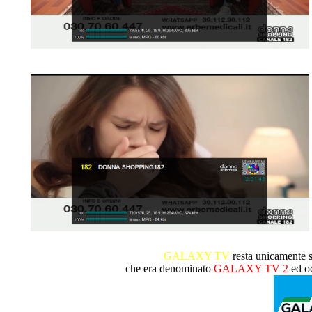
GALAXY TV
resta unicamente s
che era denominato
GALAXY TV 2
ed oc