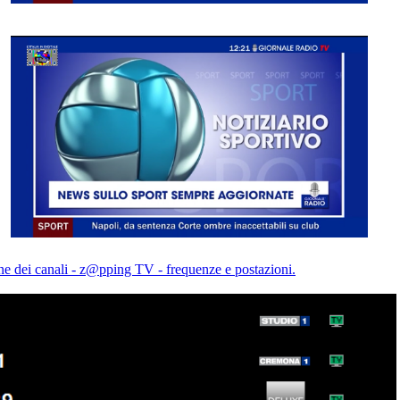
one dei canali - z@pping TV - frequenze e postazioni.