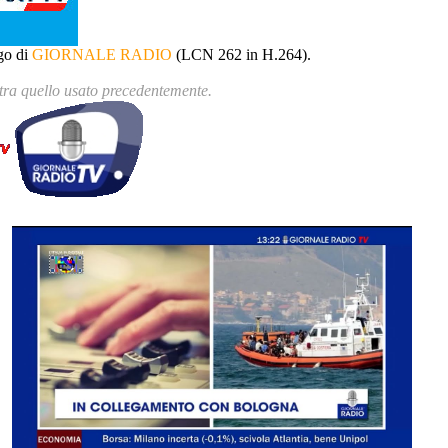
ogo di
GIORNALE RADIO
(LCN 262 in H.264).
stra quello usato precedentemente.