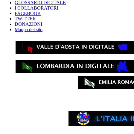
GLOSSARIO DIGITALE
I COLLABORATORI
FACEBOOK
TWITTER
DONAZIONI
Mappa del sito
_______________________________________________