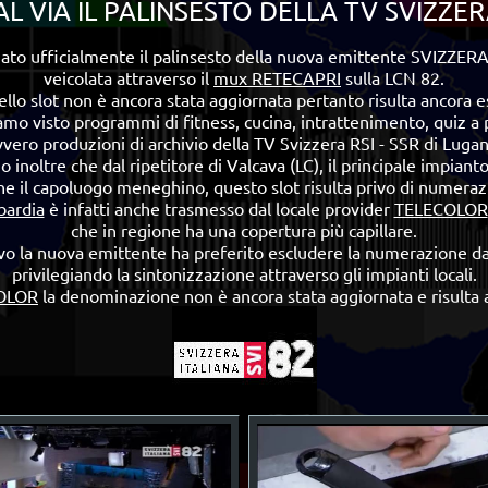
L VIA IL PALINSESTO DELLA TV SVIZZERA
iato ufficialmente il palinsesto della nuova emittente SVIZZE
veicolata attraverso il
mux RETECAPRI
sulla LCN 82.
lo slot non è ancora stata aggiornata pertanto risulta ancora 
amo visto programmi di
fitness, cucina, intrattenimento, quiz a
vvero prod
uzioni di archivio della TV Svizzera RSI - SSR di Luga
 inoltre che dal ripetitore di Valcava (LC), il principale impian
he il capoluogo meneghino, questo slot risulta privo di numera
ardia
è infatti anche trasmesso dal locale provider
TELECOLOR
che in regione
ha una copertura più capillare.
vo la nuova emittente ha preferito escludere la numerazione da
privilegiando la sintonizzazione attraverso gli impianti locali.
OLOR
la denominazione non è ancora stata aggiornata e risulta