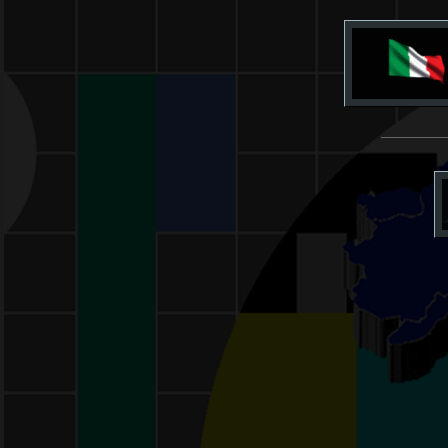
___________