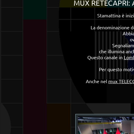
MUX RETECAPRI: A
Stamattina è iniz
La denominazione del
Abbi
o
Segnaliamo
che illumina anc
Questo canale in
Lomb
Per questo moti
Anche nel
mux TELEC