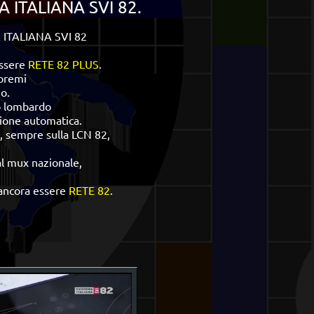
 ITALIANA SVI 82.
RA ITALIANA SVI 82
essere
RETE 82 PLUS
.
 premi
no.
to lombardo
zione automatica.
, sempre sulla LCN 82,
l mux nazionale,
 ancora essere
RETE 82
.