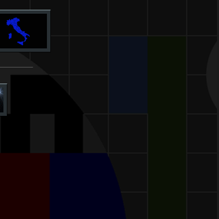
____________