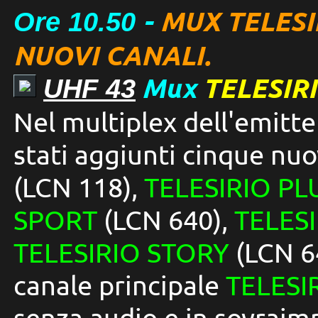
-
MUX TELESI
Ore 10.50
NUOVI CANALI.
Mux
TELESIRI
UHF 43
Nel multiplex dell'emitt
stati aggiunti cinque nuo
(LCN 118),
TELESIRIO PL
SPORT
(LCN 640),
TELES
TELESIRIO STORY
(LCN 64
canale principale
TELESI
senza audio e in sovraim