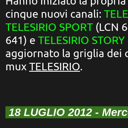
Hanno in
iziato la pr
opri
cinque
nuo
vi
canali
:
TELE
TELESIRIO SPORT
(LCN 6
641) e
TELESIRIO STORY
aggiornato la griglia dei
mux
TELESIRIO
.
18 LUGLIO 2012
- Mer