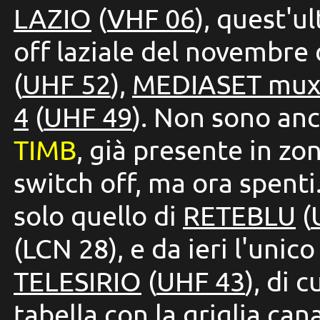
LAZIO
(
VHF 06
),
quest'ul
off laziale del novembre 
(
UHF 52
),
MEDIASET mux
4
(
UHF 49
)
.
Non sono anco
TIMB
, già presente in zo
switch off, ma ora spenti.
solo quello di
RETEBLU
(
(LCN 28), e da ieri l'unic
TELESIRIO
(
UHF 43
)
, di 
tabella con la griglia can