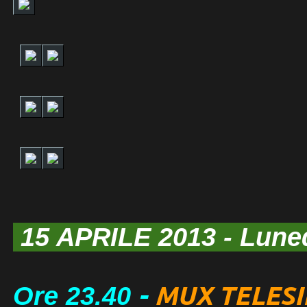
15 APRILE 2013
- Lune
-
MUX TELESI
Ore
23
.40