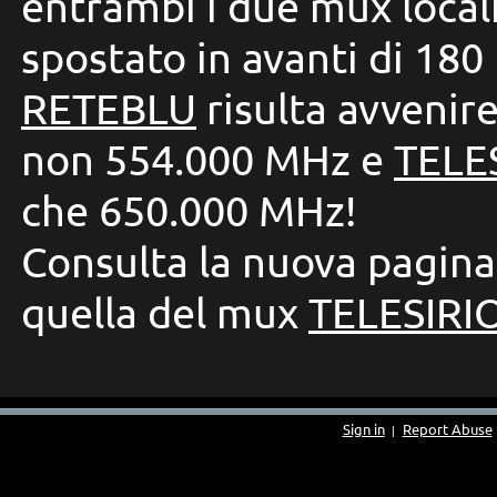
entrambi i due mux local
spostato in avanti di 180 
RETEBLU
risulta avvenir
non 554.000
MHz
e
TELE
che 650.000 MHz!
Consulta la nuova pagina
quella del mux
TELESIRI
Sign in
Report Abuse
|