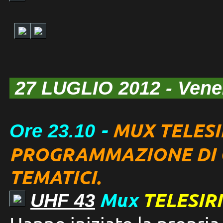
27 LUGLIO 2012
- Ven
-
MUX TELESIR
Ore
23
.
1
0
PROGRAMMAZIONE DI 
TEMATICI.
Mux
TELESIRI
UHF 43