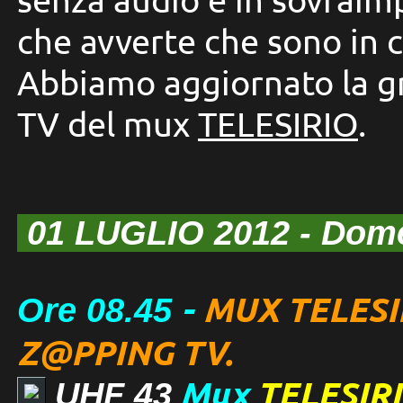
che avverte che sono in c
Abbiamo aggiornato la gr
TV del mux
TELESIRIO
.
01 LUGLIO 2012
- Dom
-
MUX TELESI
Ore 08.45
Z@PPING TV.
Mux
TELESIRI
UHF 43