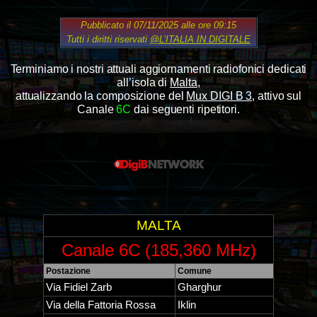
Pubblicato il 07/11/2025 alle ore 09:15
Tutti i diritti riservati
@L’ITALIA IN DIGITALE
Terminiamo i nostri attuali aggiornamenti radiofonici dedicati
all’isola di
Malta
,
attualizzando la composizione del
Mux DIGI B 3
, attivo sul
Canale
6
C
dai seguenti ripetitori.
MALTA
Canale 6C (185,360 MHz)
Postazione
Comune
Via Fidiel Zarb
Gharghur
Via della Fattoria Rossa
Iklin