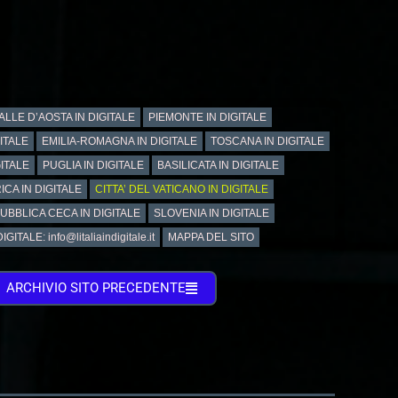
ALLE D’AOSTA IN DIGITALE
PIEMONTE IN DIGITALE
GITALE
EMILIA-ROMAGNA IN DIGITALE
TOSCANA IN DIGITALE
ITALE
PUGLIA IN DIGITALE
BASILICATA IN DIGITALE
ICA IN DIGITALE
CITTA’ DEL VATICANO IN DIGITALE
UBBLICA CECA IN DIGITALE
SLOVENIA IN DIGITALE
GITALE: info@litaliaindigitale.it
MAPPA DEL SITO
ARCHIVIO SITO PRECEDENTE