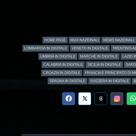
HOME PAGE
MUX NAZIONALI
NEWS NAZIONALI
LOMBARDIA IN DIGITALE
VENETO IN DIGITALE
TRENTINO-AL
UMBRIA IN DIGITALE
MARCHE IN DIGITALE
LAZIO I
CALABRIA IN DIGITALE
SICILIA IN DIGITALE
SARD
CROAZIA IN DIGITALE
FRANCIA E PRINCIPATO DI M
SPAGNA IN DIGITALE
SVIZZERA IN DIGITALE
B