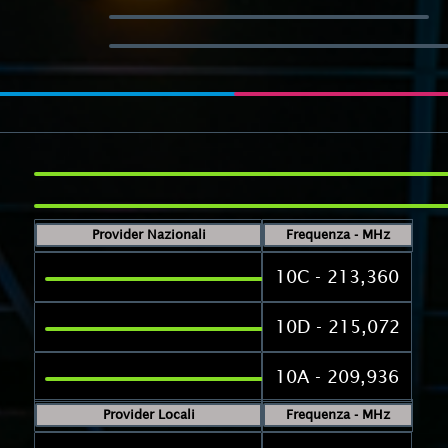
Provider Nazionali
Frequenza - MHz
10C - 213,360
10D - 215,072
10A - 209,936
Provider Locali
Frequenza - MHz