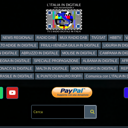
NEWS REGIONALI
RADIO DAB
MUX RADIO DAB
TIVÙSAT
HBBTV
V
TO ADIGE IN DIGITALE
FRIULI-VENEZIA GIULIA IN DIGITALE
LIGURIA IN DI
N DIGITALE
ABRUZZO IN DIGITALE
MOLISE IN DIGITALE
CAMPANIA IN DIG
EGNA IN DIGITALE
SPECIALE PROPAGAZIONE
ALBANIA IN DIGITALE
AFR
ONACO IN DIGITALE
MALTA IN DIGITALE
MONTENEGRO IN DIGITALE
REP
RASILE IN DIGITALE
IL PUNTO DI MAURO ROFFI
Comunica con L’ITALIA IN DI