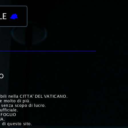
NO
evibili nella CITTA' DEL VATICANO.
.e molto di più.
 senza scopo di lucro.
fficiale.
AFFOGLIO
IA.
 di questo sito.